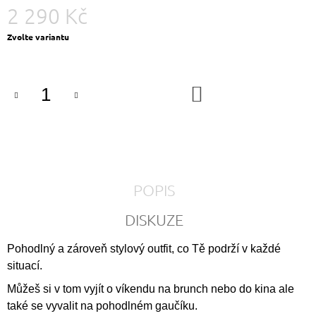
2 290 Kč
Měrná
Zvolte variantu
cena:
DO
KOŠÍKU
POPIS
DISKUZE
Pohodlný a zároveň stylový outfit, co Tě podrží v každé
situací.
Můžeš si v tom vyjít o víkendu na brunch nebo do kina ale
také se vyvalit na pohodlném gaučíku.