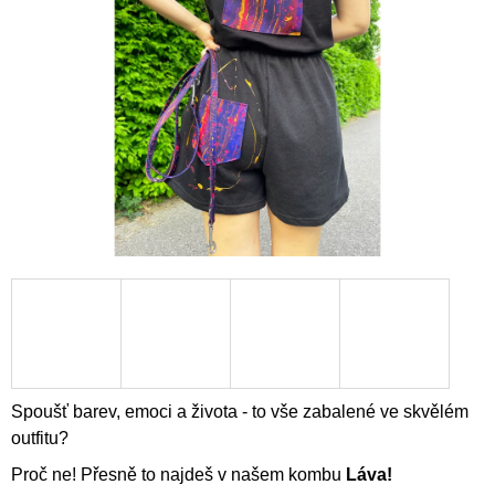
5
A
hvězdiček.
J
Í
T
?
HLEDAT
D
O
P
O
Spoušť barev, emoci a života - to vše zabalené ve skvělém
R
outfitu?
U
Č
Proč ne! Přesně to najdeš v našem kombu
Láva!
U