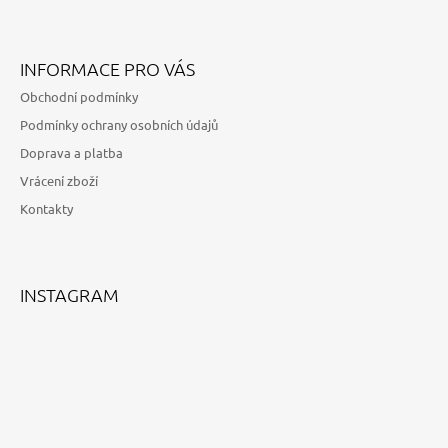
Z
Á
INFORMACE PRO VÁS
P
Obchodní podmínky
A
Podmínky ochrany osobních údajů
T
Doprava a platba
Í
Vrácení zboží
Kontakty
INSTAGRAM