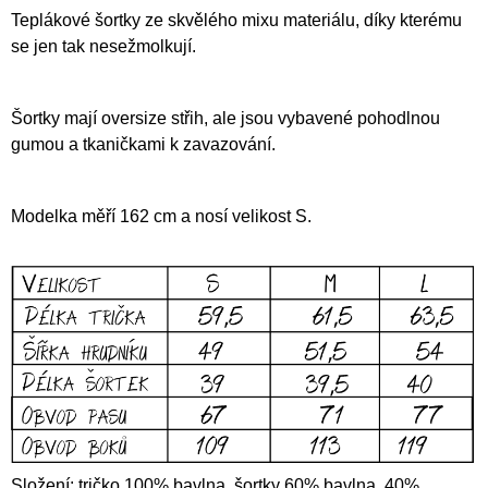
Teplákové šortky ze skvělého mixu materiálu, díky kterému
se jen tak nesežmolkují.
Šortky mají oversize střih, ale jsou vybavené pohodlnou
gumou a tkaničkami k zavazování.
Modelka měří 162 cm a nosí velikost S.
Složení: tričko 100% bavlna, šortky 60% bavlna, 40%