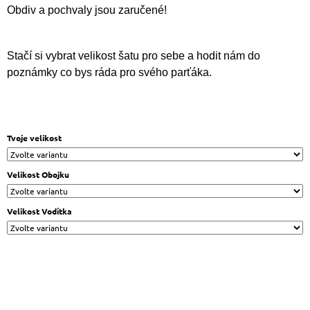
J
Obdiv a pochvaly jsou zaručené!
E
M
E
Stačí si vybrat velikost šatu pro sebe a hodit nám do
poznámky co bys ráda pro svého parťáka.
KOMBO
S
MIKINOU
-
LÁVA
Tvoje velikost
2
190
Kč
Velikost Obojku
Velikost Vodítka