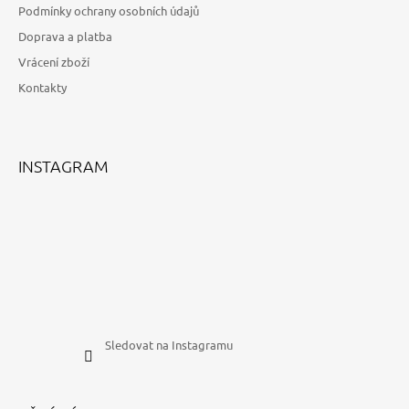
V
Podmínky ochrany osobních údajů
T
Ý
Doprava a platba
P
Í
I
Vrácení zboží
S
Kontakty
U
INSTAGRAM
Sledovat na Instagramu