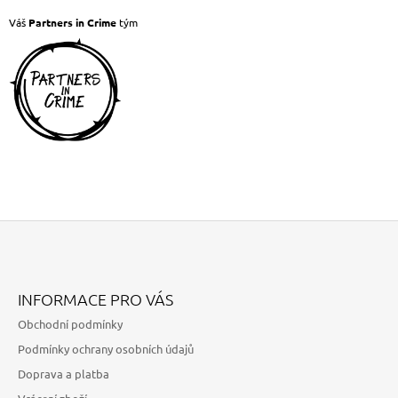
A
Váš
Partners in Crime
tým
J
Í
T
?
HLEDAT
Z
D
Á
O
INFORMACE PRO VÁS
P
P
Obchodní podmínky
O
A
R
Podmínky ochrany osobních údajů
T
U
Doprava a platba
Í
Č
U