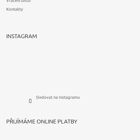
Vrácení zboží
J
Kontakty
E
M
E
INSTAGRAM
KOMBO
S
MIKINOU
SPÍM,
CHROCHTÁM,
MEDITUJU
2
190
Kč
Sledovat na Instagramu
PŘIJÍMÁME ONLINE PLATBY