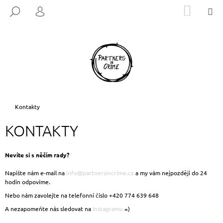
K
Přejít
NÁKUP
M
HLEDAT
na
KOŠÍK
O
PŘIHLÁŠENÍ
ZPĚT
ZPĚT
obsah
Š
Í
C
K
O
P
O
T
Domů
Kontakty
Ř
KONTAKTY
E
B
U
Nevíte si s něčím rady?
J
Napište nám e-mail na
info@partnersincrime.cz
a my vám nejpozději do 24
E
hodin odpovíme.
T
Nebo nám zavolejte na telefonní číslo +420 774 639 648
E
A nezapomeňte nás sledovat na
Instagramu
=)
N