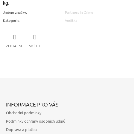
kg.
Jméno značky
:
Partners in Crime
Kategorie
:
Vodítka
ZEPTAT SE
SDÍLET
Z
Á
INFORMACE PRO VÁS
P
Obchodní podmínky
A
Podmínky ochrany osobních údajů
T
Doprava a platba
Í