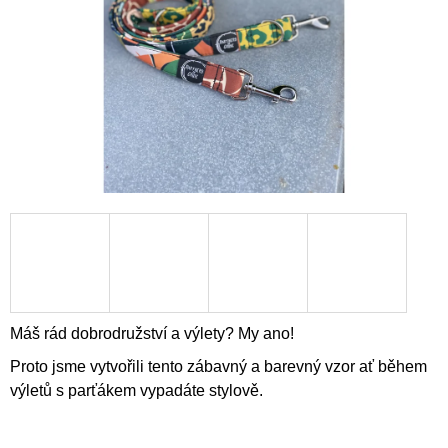
A
J
Í
T
?
HLEDAT
D
O
Máš rád dobrodružství a výlety? My ano!
P
Proto jsme vytvořili tento zábavný a barevný vzor ať během
O
R
výletů s parťákem vypadáte stylově.
U
Č
U