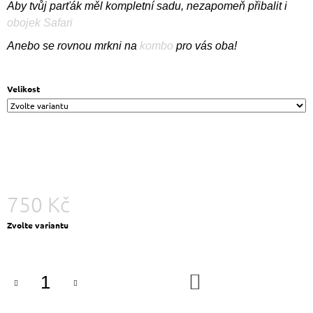
Aby tvůj parťák měl kompletní sadu, nezapomeň přibalit i
J
obojek Safari
E
M
Anebo se rovnou mrkni na
kombo
pro vás oba!
E
KOMBO
Velikost
S
MIKINOU
SPÍM,
CHROCHTÁM,
MEDITUJU
2
190
Kč
750 Kč
Měrná
Zvolte variantu
cena:
DO
KOŠÍKU