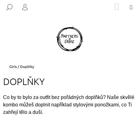
K
Přejít
NÁKUP
M
HLEDAT
na
KOŠÍK
O
PŘIHLÁŠENÍ
ZPĚT
ZPĚT
obsah
Š
Í
C
K
O
P
O
T
Domů
Girls
/
Doplňky
Ř
DOPLŇKY
E
B
U
Co by to bylo za outfit bez pořádných doplňků? Naše skvělé
J
kombo můžeš doplnit například stylovými ponožkami, co Ti
zahřejí tělo a duší.
E
T
E
N