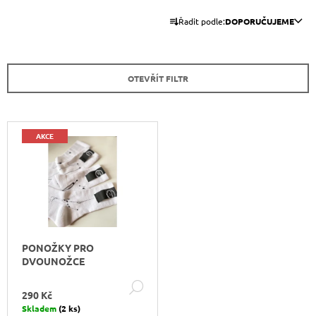
Ř
A
Řadit podle:
DOPORUČUJEME
A
J
Z
Í
E
T
OTEVŘÍT FILTR
N
?
Í
P
V
AKCE
R
Ý
O
P
HLEDAT
D
I
U
S
K
P
D
T
O
R
P
PONOŽKY PRO
Ů
O
O
DVOUNOŽCE
D
R
DETAIL
U
U
290 Kč
Č
K
Skladem
(2 ks)
U