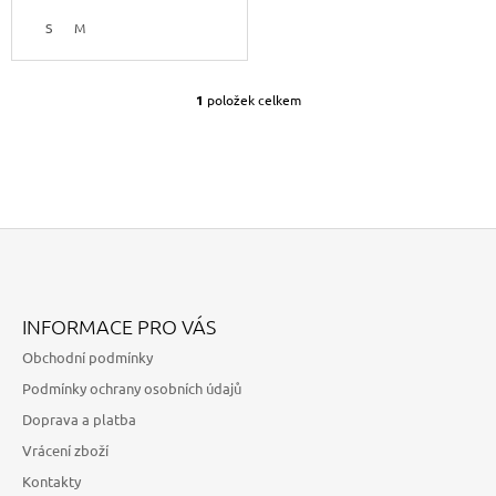
J
T
S
M
E
Ů
M
E
1
položek celkem
O
V
KOMBO
L
S
MIKINOU
Á
-
D
LÁVA
A
C
2
Í
190
Kč
P
Z
R
Á
V
INFORMACE PRO VÁS
K
P
Obchodní podmínky
Y
A
V
Podmínky ochrany osobních údajů
T
Ý
Doprava a platba
P
Í
I
Vrácení zboží
S
Kontakty
U