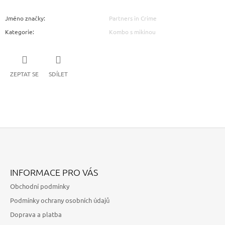
Jméno značky
:
Partners in Crime
Kategorie
:
Kombo s mikinou
ZEPTAT SE
SDÍLET
Z
Á
INFORMACE PRO VÁS
P
Obchodní podmínky
A
Podmínky ochrany osobních údajů
T
Doprava a platba
Í