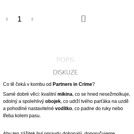
DO
KOŠÍKU
POPIS
DISKUZE
Co tě čeká v kombu od
Partners in Crime
?
Samé dobré věci: kvalitní
mikina
, co se hned nesežmolkuje,
odolný a spolehlivý
obojek
, co udrží tvého parťáka na uzdě
a pohodlné nastavitelné
vodítko
, co padne do ruky nebo
třeba kolem pasu.
Aby ten zážitek byl opravdu dokonalý, doporučujeme