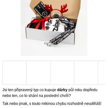
5
A
hvězdiček.
J
Í
T
?
HLEDAT
D
O
P
O
Jsi ten připravený typ co kupuje
dárky
půl roku dopředu
R
nebo ten, co to shání na poslední chvíli?
U
Č
Tak nebo jinak, s touto mikinou chybu rozhodně neuděláš!
U