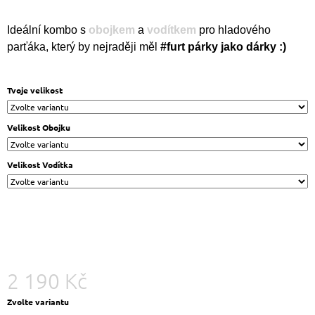
J
E
Ideální kombo s
obojkem
a
vodítkem
pro hladového
M
parťáka, který by nejraději měl
#furt párky jako dárky :)
E
KOMBO
Tvoje velikost
S
MIKINOU
-
Velikost Obojku
NEČUM
NA
MĚ!
Velikost Vodítka
2
190
Kč
2 190 Kč
Měrná
Zvolte variantu
cena: