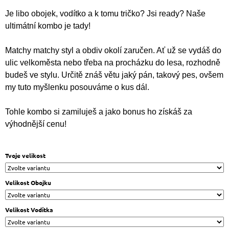
J
Je libo obojek, vodítko a k tomu tričko? Jsi ready? Naše
E
ultimátní kombo je tady!
M
E
Matchy matchy styl a obdiv okolí zaručen. Ať už se vydáš do
VODÍTKO
ulic velkoměsta nebo třeba na procházku do lesa, rozhodně
SAFARI
budeš ve stylu. Určitě znáš větu jaký pán, takový pes, ovšem
750
my tuto myšlenku posouváme o kus dál.
Kč
Tohle kombo si zamiluješ a jako bonus ho získáš za
výhodnější cenu!
Tvoje velikost
Velikost Obojku
Velikost Vodítka