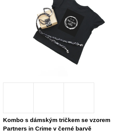
z
A
5
J
hvězdiček.
Í
T
?
HLEDAT
D
O
P
O
R
Kombo s dámským tričkem se vzorem
U
Partners in Crime v černé barvě
Č
U