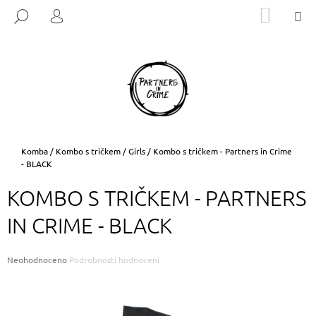
K
Přejít
NÁKUP
M
HLEDAT
na
KOŠÍK
O
PŘIHLÁŠENÍ
ZPĚT
ZPĚT
obsah
Š
Í
C
K
O
P
O
T
Domů
Komba
/
Kombo s tričkem
/
Girls
/
Kombo s tričkem - Partners in Crime
- BLACK
Ř
E
KOMBO S TRIČKEM - PARTNERS
B
IN CRIME - BLACK
U
J
E
Průměrné
Neohodnoceno
Podrobnosti hodnocení
hodnocení
T
produktu
E
je
0,0
N