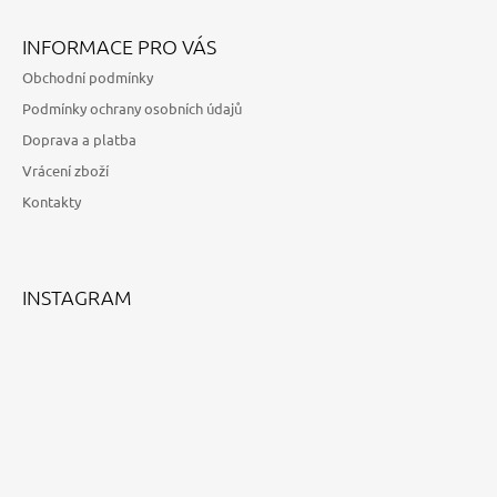
Z
Á
INFORMACE PRO VÁS
P
Obchodní podmínky
A
Podmínky ochrany osobních údajů
T
Doprava a platba
Í
Vrácení zboží
Kontakty
INSTAGRAM