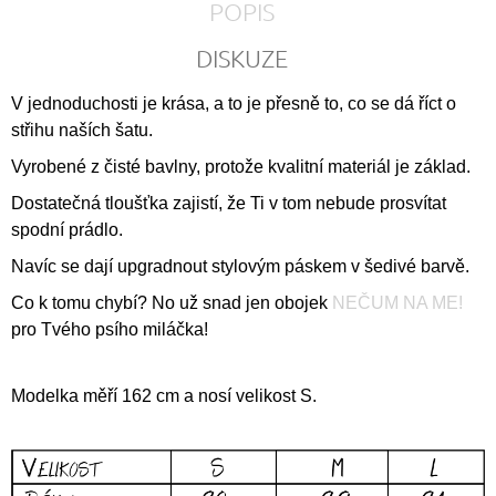
POPIS
DISKUZE
V jednoduchosti je krása, a to je přesně to, co se dá říct o
střihu naších šatu.
Vyrobené z čisté bavlny, protože kvalitní materiál je základ.
Dostatečná tloušťka zajistí, že Ti v tom nebude prosvítat
spodní prádlo.
Navíc se dají upgradnout stylovým páskem v šedivé barvě.
Co k tomu chybí? No už snad jen obojek
NEČUM NA ME!
pro Tvého psího miláčka!
Modelka měří 162 cm a nosí velikost S.