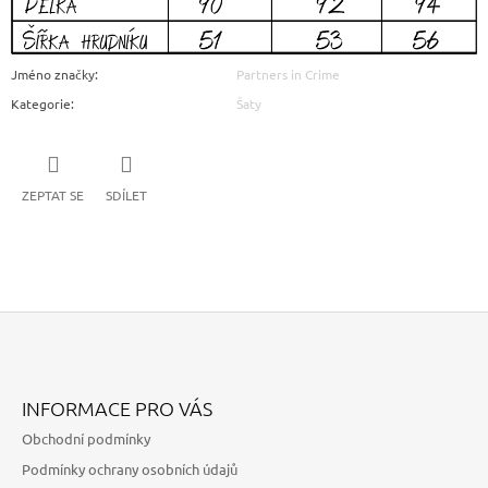
Jméno značky
:
Partners in Crime
Kategorie
:
Šaty
ZEPTAT SE
SDÍLET
Z
Á
INFORMACE PRO VÁS
P
Obchodní podmínky
A
Podmínky ochrany osobních údajů
T