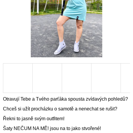
A
J
Í
T
?
HLEDAT
D
O
Otravují Tebe a Tvého parťáka spousta zvídavých pohledů?
P
Chceš si užít procházku o samotě a nenechat se rušit?
O
R
Řekni to jasně svým outfitem!
U
Č
Šaty NEČUM NA MĚ! jsou na to jako stvořené!
U