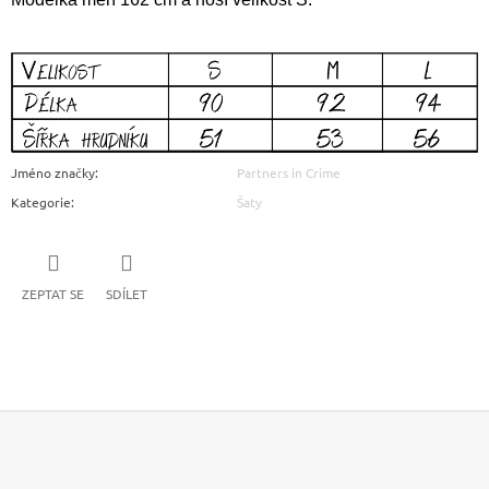
Jméno značky
:
Partners in Crime
Kategorie
:
Šaty
ZEPTAT SE
SDÍLET
Z