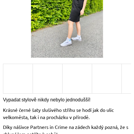
A
J
Í
T
?
HLEDAT
D
O
Vypadat stylově nikdy nebylo jednodušší!
P
Krásné černé šaty slušivého střihu se hodí jak do ulic
O
R
velkoměsta, tak i na procházku v přírodě.
U
Díky nášivce Partners in Crime na zádech každý pozná, že s
Č
U