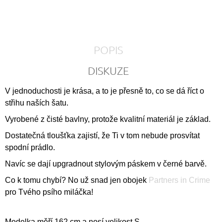
POPIS
DISKUZE
V jednoduchosti je krása, a to je přesně to, co se dá říct o
střihu naších šatu.
Vyrobené z čisté bavlny, protože kvalitní materiál je základ.
Dostatečná tloušťka zajistí, že Ti v tom nebude prosvítat
spodní prádlo.
Navíc se dají upgradnout stylovým páskem v černé barvě.
Co k tomu chybí? No už snad jen obojek
Partners in Crime
pro Tvého psího miláčka!
Modelka měří 162 cm a nosí velikost S.