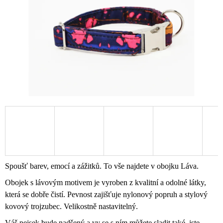
A
J
Í
T
?
HLEDAT
D
O
Spoušť barev, emocí a zážitků. To vše najdete v obojku Láva.
P
Obojek s lávovým motivem je vyroben z kvalitní a odolné látky,
O
R
která se dobře čistí. Pevnost zajišťuje nylonový popruh a stylový
U
kovový trojzubec. Velikostně nastavitelný.
Č
U
Váš pejsek bude nadšený a vy se s ním můžete sladit také, jste