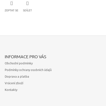
ZEPTAT SE
SDÍLET
Z
Á
INFORMACE PRO VÁS
P
Obchodní podmínky
A
Podmínky ochrany osobních údajů
T
Doprava a platba
Í
Vrácení zboží
Kontakty